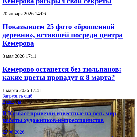
Кемерова раскрыл свои секреты
20 января 2026 14:06
Показываем 25 фото «брошенной
деревни», вставшей посреди центра
Кемерова
8 мая 2026 17:11
Кемерово останется без тюльпанов:
какие цветы пропадут к 8 марта?
1 марта 2026 17:41
Загрузить ещё
Культура
В Кузбасс привезли известные на весь мир
работы художников-импрессионистов
23.06.2026