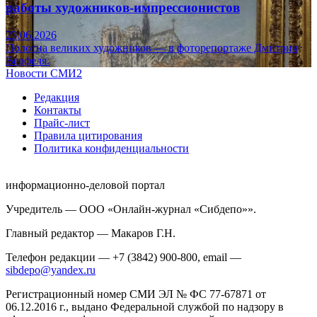
работы художников-импрессионистов
23.06.2026
Полотна великих художников — в фоторепортаже Дмитрия
Верфеля.
Новости СМИ2
Редакция
Контакты
Прайс-лист
Правила цитирования
Политика конфиденциальности
информационно-деловой портал
Учредитель — ООО «Онлайн-журнал «Сибдепо»».
Главный редактор — Макаров Г.Н.
Телефон редакции — +7 (3842) 900-800, email —
sibdepo@yandex.ru
Регистрационный номер СМИ ЭЛ № ФС 77-67871 от
06.12.2016 г., выдано Федеральной службой по надзору в