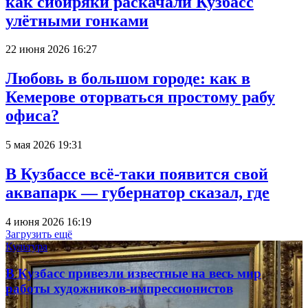
как сибиряки раскачали Кузбасс
улётными гонками
22 июня 2026 16:27
Любовь в большом городе: как в
Кемерове оторваться простому рабу
офиса?
5 мая 2026 19:31
В Кузбассе всё-таки появится свой
аквапарк — губернатор сказал, где
4 июня 2026 16:19
Загрузить ещё
Культура
В Кузбасс привезли известные на весь мир
работы художников-импрессионистов