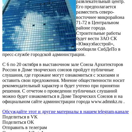
развлекательный центр.
Его предполагается
разместить северо-
восточнее микрорайона
71-72 в Центральном
районе города.
Строительные работы
будет вести ЗАО СК
«Южкузбасстрой»,
сообщили СибДеПо в
пресс-службе городской администрации.
С 6 по 20 октября в выставочном зале Союза Архитекторов
России в Доме творческих союзов пройдут публичные
слушания, где горожане могут ознакомиться с эскизами и
оставить свои предложения. Мнение общественности носит
рекомендательный характер и будет учтено при принятии
решения. С отчетом о проведении публичных слушаний
можно будет ознакомиться в Доме Творческих Союзов и на
официальном сайте администрации города www.admnkz.ru .
Обсуждайте этот и другие материалы в
нашем telegram-канале
Поделиться в VK
Поделиться OK
Отправить в телеграм