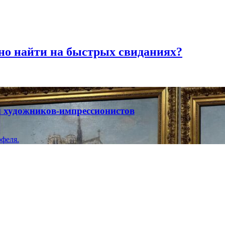
но найти на быстрых свиданиях?
ты художников-импрессионистов
феля.