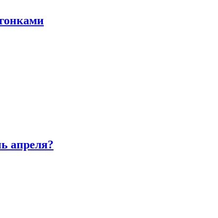
 гонками
нь апреля?