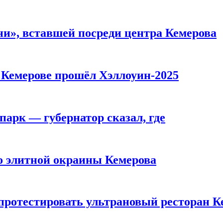
и», вставшей посреди центра Кемерова
в Кемерове прошёл Хэллоуин-2025
парк — губернатор сказал, где
то элитной окраины Кемерова
 протестировать ультрановый ресторан К