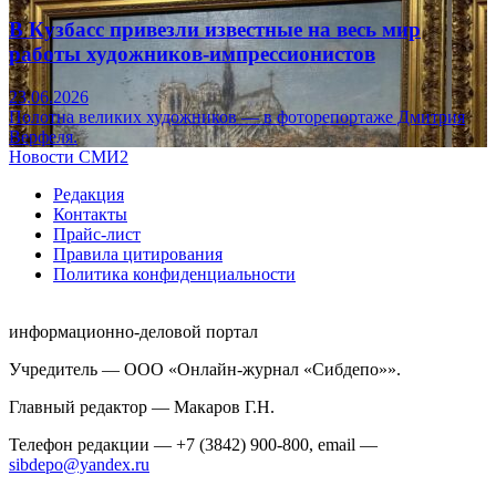
В Кузбасс привезли известные на весь мир
работы художников-импрессионистов
23.06.2026
Полотна великих художников — в фоторепортаже Дмитрия
Верфеля.
Новости СМИ2
Редакция
Контакты
Прайс-лист
Правила цитирования
Политика конфиденциальности
информационно-деловой портал
Учредитель — ООО «Онлайн-журнал «Сибдепо»».
Главный редактор — Макаров Г.Н.
Телефон редакции — +7 (3842) 900-800, email —
sibdepo@yandex.ru