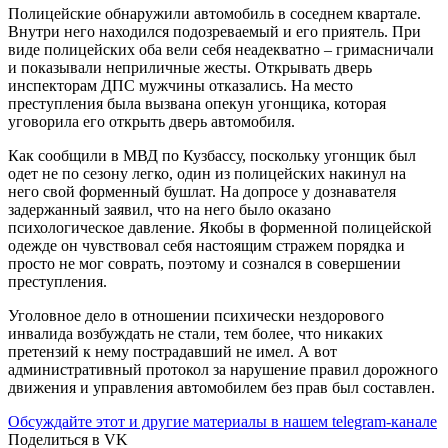
Полицейские обнаружили автомобиль в соседнем квартале.
Внутри него находился подозреваемый и его приятель. При
виде полицейских оба вели себя неадекватно – гримасничали
и показывали неприличные жесты. Открывать дверь
инспекторам ДПС мужчины отказались. На место
преступления была вызвана опекун угонщика, которая
уговорила его открыть дверь автомобиля.
Как сообщили в МВД по Кузбассу, поскольку угонщик был
одет не по сезону легко, один из полицейских накинул на
него свой форменный бушлат. На допросе у дознавателя
задержанный заявил, что на него было оказано
психологическое давление. Якобы в форменной полицейской
одежде он чувствовал себя настоящим стражем порядка и
просто не мог соврать, поэтому и сознался в совершении
преступления.
Уголовное дело в отношении психически нездорового
инвалида возбуждать не стали, тем более, что никаких
претензий к нему пострадавший не имел. А вот
административный протокол за нарушение правил дорожного
движения и управления автомобилем без прав был составлен.
Обсуждайте этот и другие материалы в
нашем telegram-канале
Поделиться в VK