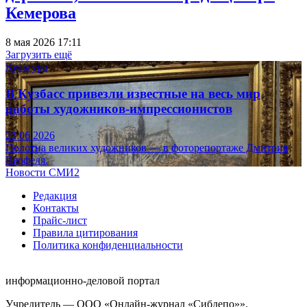
Кемерова
8 мая 2026 17:11
Загрузить ещё
Культура
В Кузбасс привезли известные на весь мир
работы художников-импрессионистов
23.06.2026
Полотна великих художников — в фоторепортаже Дмитрия
Верфеля.
Новости СМИ2
Редакция
Контакты
Прайс-лист
Правила цитирования
Политика конфиденциальности
информационно-деловой портал
Учредитель — ООО «Онлайн-журнал «Сибдепо»».