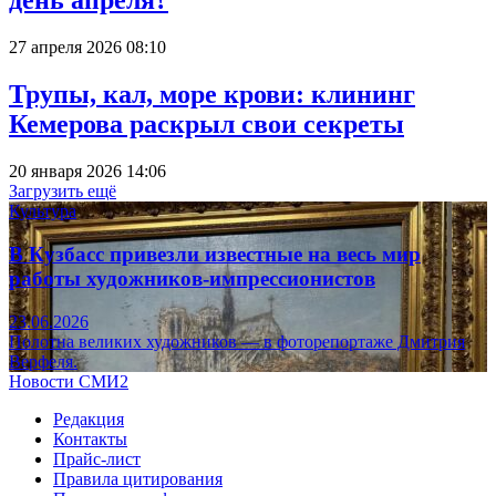
день апреля?
27 апреля 2026 08:10
Трупы, кал, море крови: клининг
Кемерова раскрыл свои секреты
20 января 2026 14:06
Загрузить ещё
Культура
В Кузбасс привезли известные на весь мир
работы художников-импрессионистов
23.06.2026
Полотна великих художников — в фоторепортаже Дмитрия
Верфеля.
Новости СМИ2
Редакция
Контакты
Прайс-лист
Правила цитирования