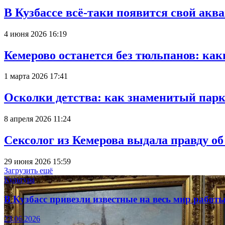
В Кузбассе всё-таки появится свой аква
4 июня 2026 16:19
Кемерово останется без тюльпанов: как
1 марта 2026 17:41
Осколки детства: как знаменитый парк
8 апреля 2026 11:24
Сексолог из Кемерова выдала правду об
29 июня 2026 15:59
Загрузить ещё
Культура
В Кузбасс привезли известные на весь мир рабо
23.06.2026