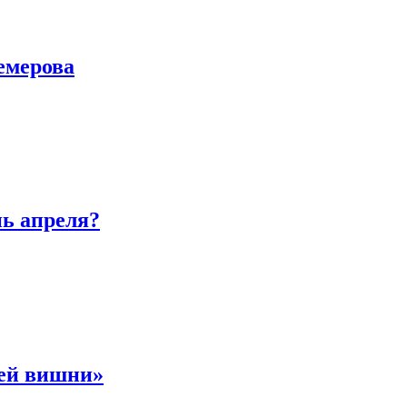
емерова
нь апреля?
ней вишни»