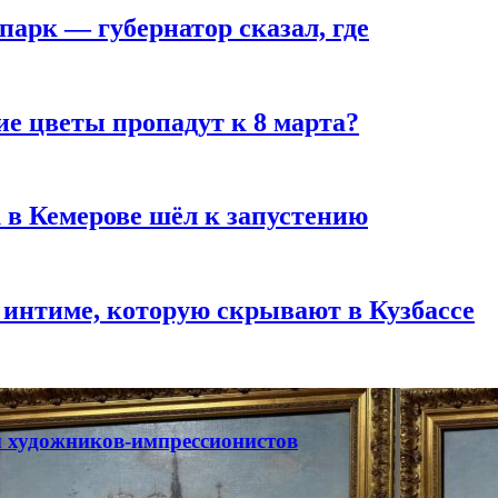
парк — губернатор сказал, где
ие цветы пропадут к 8 марта?
 в Кемерове шёл к запустению
 интиме, которую скрывают в Кузбассе
ты художников-импрессионистов