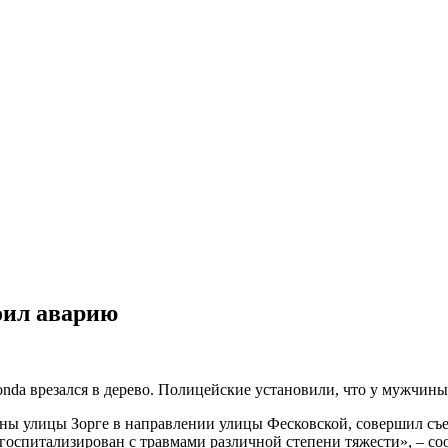
оил аварию
nda врезался в дерево. Полицейские установили, что у мужчины
оны улицы Зорге в направлении улицы Фесковской, совершил съе
л госпитализирован с травмами различной степени тяжести», – 