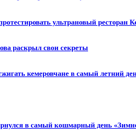
 протестировать ультрановый ресторан К
рова раскрыл свои секреты
тжигать кемеровчане в самый летний де
вернулся в самый кошмарный день «Зим