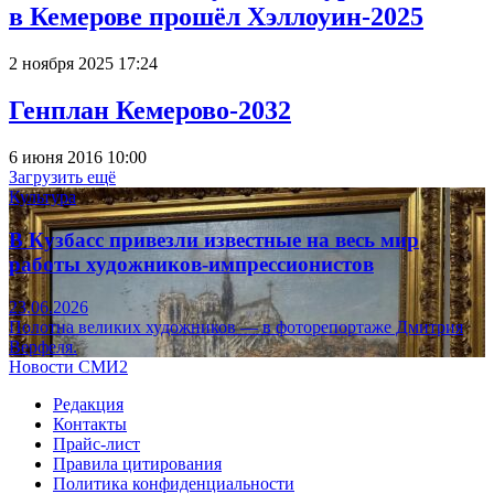
в Кемерове прошёл Хэллоуин-2025
2 ноября 2025 17:24
Генплан Кемерово-2032
6 июня 2016 10:00
Загрузить ещё
Культура
В Кузбасс привезли известные на весь мир
работы художников-импрессионистов
23.06.2026
Полотна великих художников — в фоторепортаже Дмитрия
Верфеля.
Новости СМИ2
Редакция
Контакты
Прайс-лист
Правила цитирования
Политика конфиденциальности