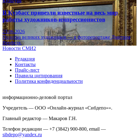
Культура
В Кузбасс привезли известные на весь мир
работы художников-импрессионистов
23.06.2026
Полотна великих художников — в фоторепортаже Дмитрия
Верфеля.
Новости СМИ2
Редакция
Контакты
Прайс-лист
Правила цитирования
Политика конфиденциальности
информационно-деловой портал
Учредитель — ООО «Онлайн-журнал «Сибдепо»».
Главный редактор — Макаров Г.Н.
Телефон редакции — +7 (3842) 900-800, email —
sibdepo@yandex.ru