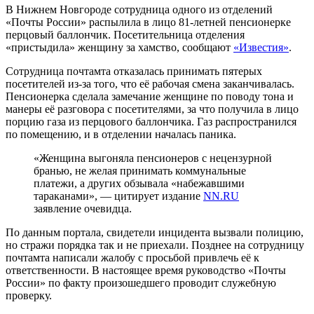
В Нижнем Новгороде сотрудница одного из отделений
«Почты России» распылила в лицо 81-летней пенсионерке
перцовый баллончик. Посетительница отделения
«пристыдила» женщину за хамство, сообщают
«Известия»
.
Сотрудница почтамта отказалась принимать пятерых
посетителей из-за того, что её рабочая смена заканчивалась.
Пенсионерка сделала замечание женщине по поводу тона и
манеры её разговора с посетителями, за что получила в лицо
порцию газа из перцового баллончика. Газ распространился
по помещению, и в отделении началась паника.
«Женщина выгоняла пенсионеров с нецензурной
бранью, не желая принимать коммунальные
платежи, а других обзывала «набежавшими
тараканами», — цитирует издание
NN.RU
заявление очевидца.
По данным портала, свидетели инцидента вызвали полицию,
но стражи порядка так и не приехали. Позднее на сотрудницу
почтамта написали жалобу с просьбой привлечь её к
ответственности. В настоящее время руководство «Почты
России» по факту произошедшего проводит служебную
проверку.