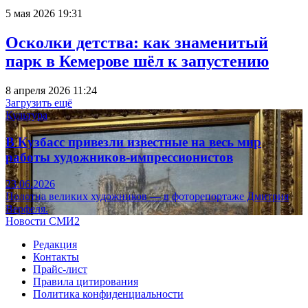
5 мая 2026 19:31
Осколки детства: как знаменитый
парк в Кемерове шёл к запустению
8 апреля 2026 11:24
Загрузить ещё
Культура
В Кузбасс привезли известные на весь мир
работы художников-импрессионистов
23.06.2026
Полотна великих художников — в фоторепортаже Дмитрия
Верфеля.
Новости СМИ2
Редакция
Контакты
Прайс-лист
Правила цитирования
Политика конфиденциальности