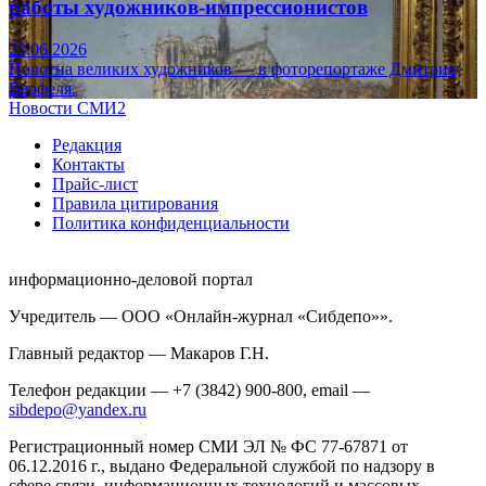
работы художников-импрессионистов
23.06.2026
Полотна великих художников — в фоторепортаже Дмитрия
Верфеля.
Новости СМИ2
Редакция
Контакты
Прайс-лист
Правила цитирования
Политика конфиденциальности
информационно-деловой портал
Учредитель — ООО «Онлайн-журнал «Сибдепо»».
Главный редактор — Макаров Г.Н.
Телефон редакции — +7 (3842) 900-800, email —
sibdepo@yandex.ru
Регистрационный номер СМИ ЭЛ № ФС 77-67871 от
06.12.2016 г., выдано Федеральной службой по надзору в
сфере связи, информационных технологий и массовых