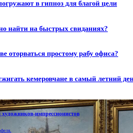
погружают в гипноз для благой цели
но найти на быстрых свиданиях?
ве оторваться простому рабу офиса?
тжигать кемеровчане в самый летний де
ты художников-импрессионистов
феля.