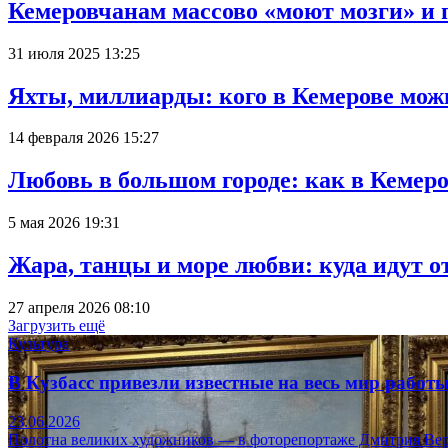
Кемеровчанам массово «моют мозги» и 
31 июля 2025 13:25
Яхты, миллиарды: кого в Кемерове мож
14 февраля 2026 15:27
Любовь в большом городе: как в Кемеро
5 мая 2026 19:31
Жара, танцы и море любви: куда идут о
27 апреля 2026 08:10
Загрузить ещё
Культура
В Кузбасс привезли известные на весь мир рабо
23.06.2026
Полотна великих художников — в фоторепортаже Дмитрия Вер