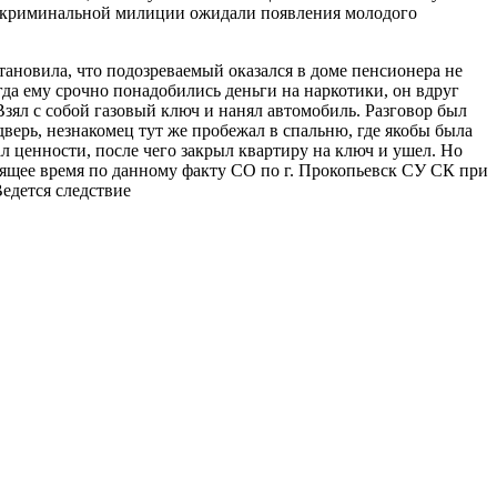
ки криминальной милиции ожидали появления молодого
ановила, что подозреваемый оказался в доме пенсионера не
гда ему срочно понадобились деньги на наркотики, он вдруг
зял с собой газовый ключ и нанял автомобиль. Разговор был
дверь, незнакомец тут же пробежал в спальню, где якобы была
ал ценности, после чего закрыл квартиру на ключ и ушел. Но
тоящее время по данному факту СО по г. Прокопьевск СУ СК при
едется следствие