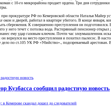
ркоман с 10-го микрорайона продает ордена. Три дня сотрудни
стры.
 при прокуратуре РФ по Кемеровской области Наталья Майер уст
 окон и дверей, работал в квартире убитого. В конце января, ко
быть сбережения. К совершению преступления он подготовился. В
то у него течет с потолка вода. Растерянный пенсионер открыл 
то нанес ему удар газовым ключом. Почти час злоумышленник иск
и он вернулся на место преступления и похитил пылесос. В нас
дело по ст.105 УК РФ «Убийство»., подозреваемый арестован. В
тор Кузбасса сообщил радостную новость