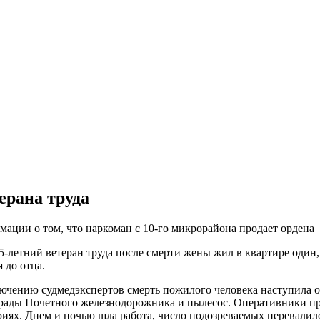
ерана труда
ации о том, что наркоман с 10-го микрорайона продает ордена
-летний ветеран труда после смерти жены жил в квартире один,
я до отца.
ючению судмедэкспертов смерть пожилого человека наступила 
рады Почетного железнодорожника и пылесос. Оперативники пр
х. Днем и ночью шла работа, число подозреваемых перевалило 