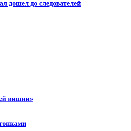
ал дошел до следователей
ней вишни»
 гонками