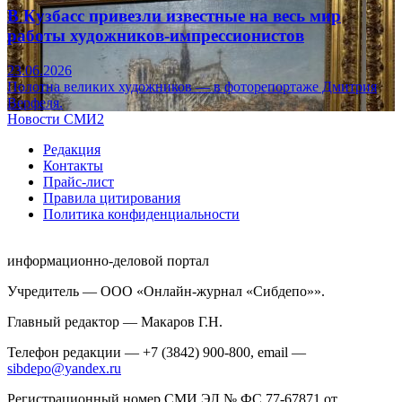
В Кузбасс привезли известные на весь мир
работы художников-импрессионистов
23.06.2026
Полотна великих художников — в фоторепортаже Дмитрия
Верфеля.
Новости СМИ2
Редакция
Контакты
Прайс-лист
Правила цитирования
Политика конфиденциальности
информационно-деловой портал
Учредитель — ООО «Онлайн-журнал «Сибдепо»».
Главный редактор — Макаров Г.Н.
Телефон редакции — +7 (3842) 900-800, email —
sibdepo@yandex.ru
Регистрационный номер СМИ ЭЛ № ФС 77-67871 от