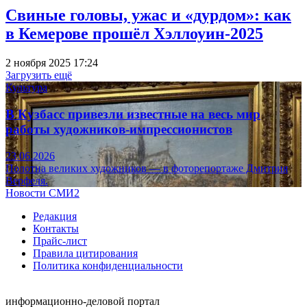
Свиные головы, ужас и «дурдом»: как
в Кемерове прошёл Хэллоуин-2025
2 ноября 2025 17:24
Загрузить ещё
Культура
В Кузбасс привезли известные на весь мир
работы художников-импрессионистов
23.06.2026
Полотна великих художников — в фоторепортаже Дмитрия
Верфеля.
Новости СМИ2
Редакция
Контакты
Прайс-лист
Правила цитирования
Политика конфиденциальности
информационно-деловой портал