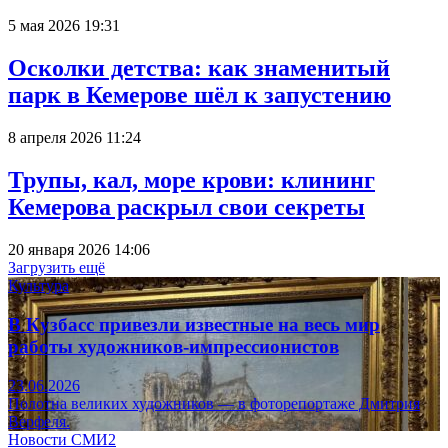
5 мая 2026 19:31
Осколки детства: как знаменитый
парк в Кемерове шёл к запустению
8 апреля 2026 11:24
Трупы, кал, море крови: клининг
Кемерова раскрыл свои секреты
20 января 2026 14:06
Загрузить ещё
Культура
В Кузбасс привезли известные на весь мир
работы художников-импрессионистов
23.06.2026
Полотна великих художников — в фоторепортаже Дмитрия
Верфеля.
Новости СМИ2