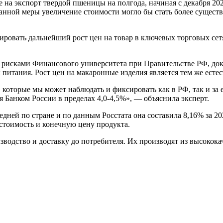
 на экспорт твердой пшеницы на полгода, начиная с декабря 202
з данной меры увеличение стоимости могло бы стать более сущес
ровать дальнейший рост цен на товар в ключевых торговых сетях
 рисками Финансового университета при Правительстве РФ, докт
ы питания. Рост цен на макаронные изделия является тем же ест
торые мы может наблюдать и фиксировать как в РФ, так и за е
ся Банком России в пределах 4,0-4,5%», — объяснила эксперт.
дней по стране и по данным Росстата она составила 8,16% за 20
естоимость и конечную цену продукта.
зводство и доставку до потребителя. Их производят из высокока