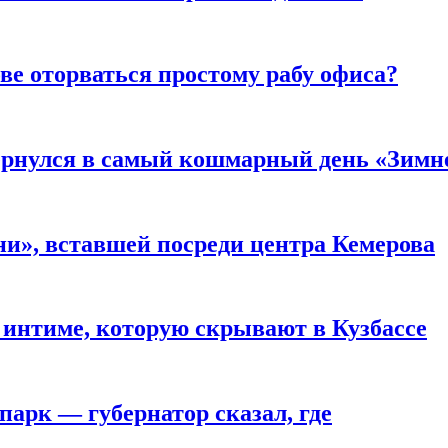
ве оторваться простому рабу офиса?
вернулся в самый кошмарный день «Зим
и», вставшей посреди центра Кемерова
 интиме, которую скрывают в Кузбассе
парк — губернатор сказал, где