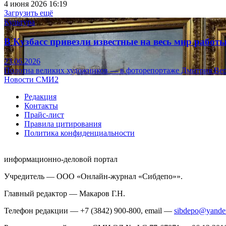
4 июня 2026 16:19
Загрузить ещё
Культура
В Кузбасс привезли известные на весь мир рабо
23.06.2026
Полотна великих художников — в фоторепортаже Дмитрия Вер
Новости СМИ2
Редакция
Контакты
Прайс-лист
Правила цитирования
Политика конфиденциальности
информационно-деловой портал
Учредитель — ООО «Онлайн-журнал «Сибдепо»».
Главный редактор — Макаров Г.Н.
Телефон редакции — +7 (3842) 900-800, email —
sibdepo@yande