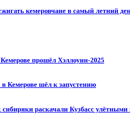
тжигать кемеровчане в самый летний де
в Кемерове прошёл Хэллоуин-2025
 в Кемерове шёл к запустению
к сибиряки раскачали Кузбасс улётными