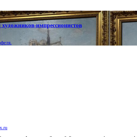
ты художников-импрессионистов
феля.
x.ru