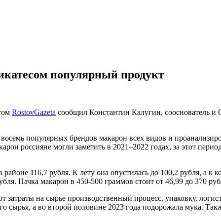
еликатесом популярный продукт
этом
RostovGazeta
сообщил Константин Калугин, сооснователь и 
и восемь популярных брендов макарон всех видов и проанализир
рон россияне могли заметить в 2021–2022 годах, за этот перио
айоне 116,7 рубля. К лету она опустилась до 100,2 рубля, а к ко
убля. Пачка макарон в 450-500 граммов стоит от 46,99 до 370 ру
ют затраты на сырье производственный процесс, упаковку, логи
го сырья, а во второй половине 2023 года подорожала мука. Так