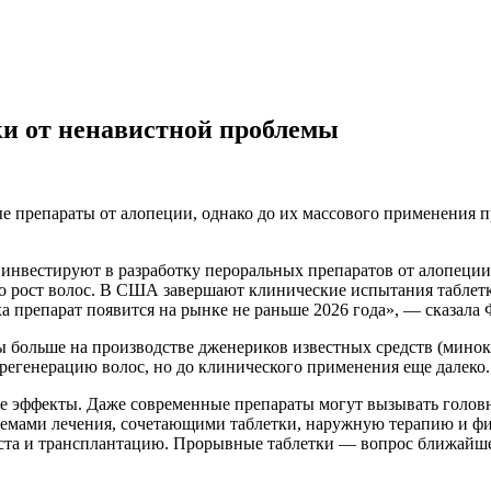
ки от ненавистной проблемы
 препараты от алопеции, однако до их массового применения п
 инвестируют в разработку пероральных препаратов от алопеци
о рост волос. В США завершают клинические испытания таблет
а препарат появится на рынке не раньше 2026 года», — сказала 
 больше на производстве дженериков известных средств (минокс
регенерацию волос, но до клинического применения еще далеко.
е эффекты. Даже современные препараты могут вызывать головн
хемами лечения, сочетающими таблетки, наружную терапию и ф
ста и трансплантацию. Прорывные таблетки — вопрос ближайшег