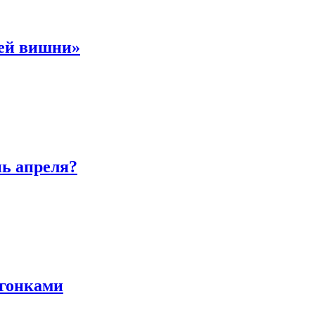
ней вишни»
нь апреля?
 гонками