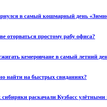
вернулся в самый кошмарный день «Зим
ве оторваться простому рабу офиса?
тжигать кемеровчане в самый летний де
но найти на быстрых свиданиях?
к сибиряки раскачали Кузбасс улётными