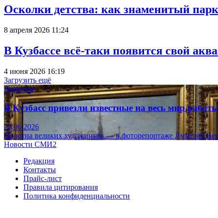
Осколки детства: как знаменитый парк
8 апреля 2026 11:24
В Кузбассе всё-таки появится свой аква
4 июня 2026 16:19
Загрузить ещё
Культура
В Кузбасс привезли известные на весь мир рабо
23.06.2026
Полотна великих художников — в фоторепортаже Дмитрия Вер
Новости СМИ2
Редакция
Контакты
Прайс-лист
Правила цитирования
Политика конфиденциальности