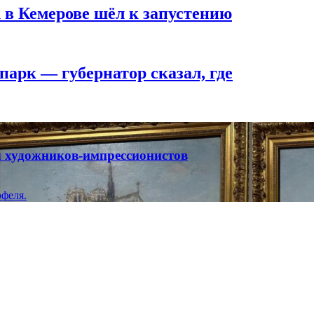
 в Кемерове шёл к запустению
парк — губернатор сказал, где
ты художников-импрессионистов
феля.