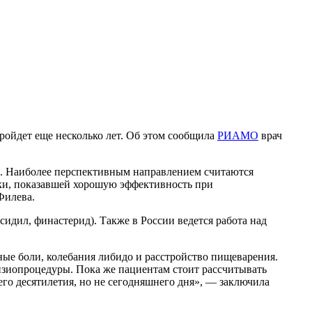
ройдет еще несколько лет. Об этом сообщила
РИАМО
врач
и. Наиболее перспективным направлением считаются
ки, показавшей хорошую эффективность при
Филева.
идил, финастерид). Также в России ведется работа над
ые боли, колебания либидо и расстройство пищеварения.
изиопроцедуры. Пока же пациентам стоит рассчитывать
о десятилетия, но не сегодняшнего дня», — заключила