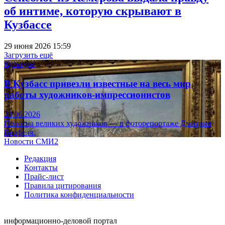
об интиме, которую скрывают в
Кузбассе
29 июня 2026 15:59
Загрузить ещё
Культура
В Кузбасс привезли известные на весь мир
работы художников-импрессионистов
23.06.2026
Полотна великих художников — в фоторепортаже Дмитрия
Верфеля.
Новости СМИ2
Редакция
Контакты
Прайс-лист
Правила цитирования
Политика конфиденциальности
информационно-деловой портал