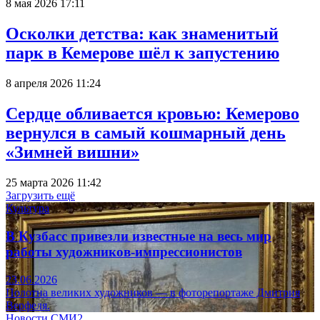
8 мая 2026 17:11
Осколки детства: как знаменитый
парк в Кемерове шёл к запустению
8 апреля 2026 11:24
Сердце обливается кровью: Кемерово
вернулся в самый кошмарный день
«Зимней вишни»
25 марта 2026 11:42
Загрузить ещё
Культура
В Кузбасс привезли известные на весь мир
работы художников-импрессионистов
23.06.2026
Полотна великих художников — в фоторепортаже Дмитрия
Верфеля.
Новости СМИ2