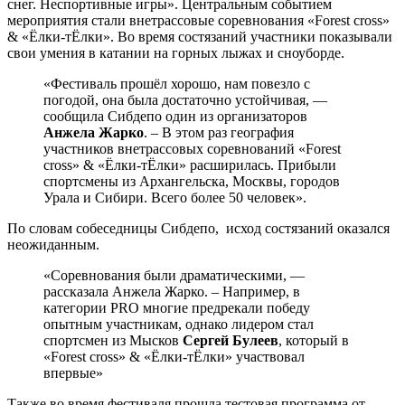
снег. Неспортивные игры». Центральным событием
мероприятия стали внетрассовые соревнования «Forest cross»
& «Ёлки-тЁлки». Во время состязаний участники показывали
свои умения в катании на горных лыжах и сноуборде.
«Фестиваль прошёл хорошо, нам повезло с
погодой, она была достаточно устойчивая, —
сообщила Сибдепо один из организаторов
Анжела Жарко
. – В этом раз география
участников внетрассовых соревнований «Forest
cross» & «Ёлки-тЁлки» расширилась. Прибыли
спортсмены из Архангельска, Москвы, городов
Урала и Сибири. Всего более 50 человек».
По словам собеседницы Сибдепо, исход состязаний оказался
неожиданным.
«Соревнования были драматическими, —
рассказала Анжела Жарко. – Например, в
категории PRO многие предрекали победу
опытным участникам, однако лидером стал
спортсмен из Мысков
Сергей Булеев
, который в
«Forest cross» & «Ёлки-тЁлки» участвовал
впервые»
Также во время фестиваля прошла тестовая программа от