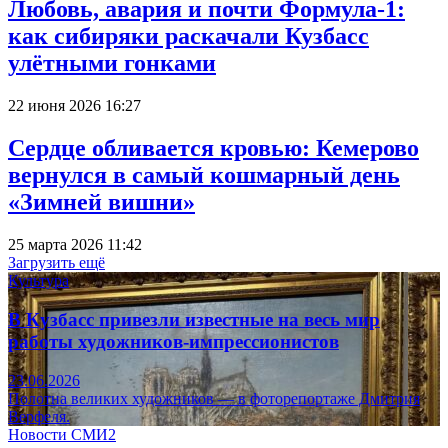
Любовь, авария и почти Формула-1:
как сибиряки раскачали Кузбасс
улётными гонками
22 июня 2026 16:27
Сердце обливается кровью: Кемерово
вернулся в самый кошмарный день
«Зимней вишни»
25 марта 2026 11:42
Загрузить ещё
Культура
В Кузбасс привезли известные на весь мир
работы художников-импрессионистов
23.06.2026
Полотна великих художников — в фоторепортаже Дмитрия
Верфеля.
Новости СМИ2