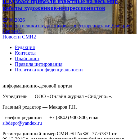
В Кузбасс привезли известные на весь мир
работы художников-импрессионистов
23.06.2026
Полотна великих художников — в фоторепортаже Дмитрия
Верфеля.
Новости СМИ2
Редакция
Контакты
Прайс-лист
Правила цитирования
Политика конфиденциальности
информационно-деловой портал
Учредитель — ООО «Онлайн-журнал «Сибдепо»».
Главный редактор — Макаров Г.Н.
Телефон редакции — +7 (3842) 900-800, email —
sibdepo@yandex.ru
Регистрационный номер СМИ ЭЛ № ФС 77-67871 от