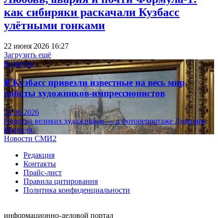
как сибиряки раскачали Кузбасс
улётными гонками
22 июня 2026 16:27
Загрузить ещё
Культура
В Кузбасс привезли известные на весь мир
работы художников-импрессионистов
23.06.2026
Полотна великих художников — в фоторепортаже Дмитрия
Верфеля.
Новости СМИ2
Редакция
Контакты
Прайс-лист
Правила цитирования
Политика конфиденциальности
информационно-деловой портал