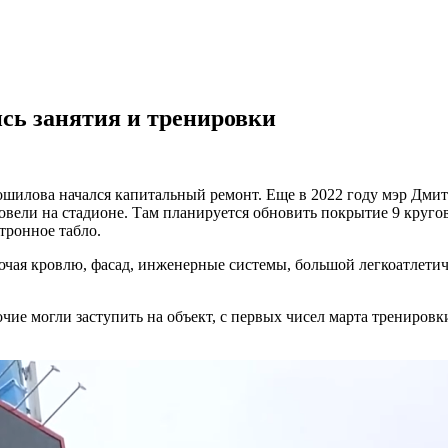
сь занятия и тренировки
ошилова начался капитальный ремонт. Еще в 2022 году мэр Дми
вели на стадионе. Там планируется обновить покрытие 9 круго
тронное табло.
чая кровлю, фасад, инженерные системы, большой легкоатлетиче
очие могли заступить на объект, с первых чисел марта трениро