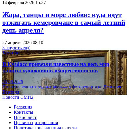
14 февраля 2026 15:27
Жара, танцы и море любви: куда идут
отжигать кемеровчане в самый летний
день апреля?
27 апреля 2026 08:10
Загрузить ещё
Культура
В Кузбасс привезли известные на весь мир
работы художников-импрессионистов
23.06.2026
Полотна великих художников — в фоторепортаже Дмитрия
Верфеля.
Новости СМИ2
Редакция
Контакты
Прайс-лист
Правила цитирования
Политика конфиденциальности