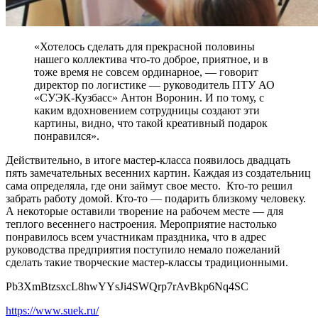
«Хотелось сделать для прекрасной половины
нашего коллектива что-то доброе, приятное, и в
тоже время не совсем ординарное, — говорит
директор по логистике — руководитель ПТУ АО
«СУЭК-Кузбасс» Антон Воронин. И по тому, с
каким вдохновением сотрудницы создают эти
картины, видно, что такой креативный подарок
понравился».
Действительно, в итоге мастер-класса появилось двадцать
пять замечательных весенних картин. Каждая из создательниц
сама определяла, где они займут свое место. Кто-то решил
забрать работу домой. Кто-то — подарить близкому человеку.
А некоторые оставили творение на рабочем месте — для
теплого весеннего настроения. Мероприятие настолько
понравилось всем участникам праздника, что в адрес
руководства предприятия поступило немало пожеланий
сделать такие творческие мастер-классы традиционными.
Pb3XmBtzsxcL8hwYYsJi4SWQrp7rAvBkp6Nq4SC
https://www.suek.ru/