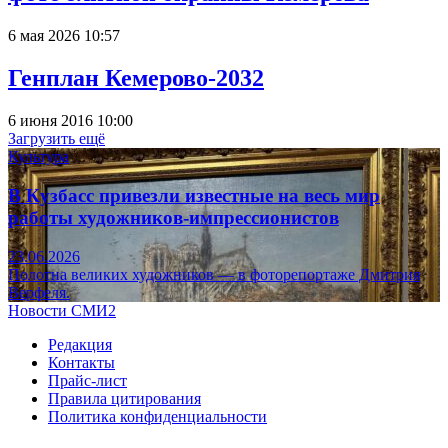
6 мая 2026 10:57
Генплан Кемерово-2032
6 июня 2016 10:00
Загрузить ещё
Культура
В Кузбасс привезли известные на весь мир
работы художников-импрессионистов
23.06.2026
Полотна великих художников — в фоторепортаже Дмитрия
Верфеля.
Новости СМИ2
Редакция
Контакты
Прайс-лист
Правила цитирования
Политика конфиденциальности