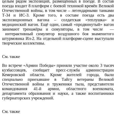
целым рядом экспозиций, размещённых в поезде. В состав
поезда входит 8 платформ с боевой техникой времён Великой
Отечественной войны, в том числе – легендарными танками
Т-34 и ИС-3. Кроме того, в составе поезда есть два
экспозиционных вагона – солдатская «теплушка» и
медицинский вагон. Ещё один, самый «продвинутый» вагон
занимают тренажёры и симуляторы, в том числе —
интерактивный симулятор воздушного боя знаменитого
штурмовика Ил-2. На отдельной платформе-сцене выступали
творческие коллективы.
См. также
Во встрече «Армии Победы» приняли участие около 3 тысяч
кузбассовцев, сообщает пресс-служба администрации
Кемеровской области. Кроме жителей города, были
специально приехавшие в Тайгу ветераны Великой
Отечественной войны и труженики тыла, представители
командования 41-й армии, областного военкомата,
департамента образования и науки, а также воспитанники
губернаторских учреждений.
См. также