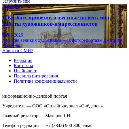
Загрузить ещё
Культура
В Кузбасс привезли известные на весь мир
работы художников-импрессионистов
23.06.2026
Полотна великих художников — в фоторепортаже Дмитрия
Верфеля.
Новости СМИ2
Редакция
Контакты
Прайс-лист
Правила цитирования
Политика конфиденциальности
информационно-деловой портал
Учредитель — ООО «Онлайн-журнал «Сибдепо»».
Главный редактор — Макаров Г.Н.
Телефон редакции — +7 (3842) 900-800, email —