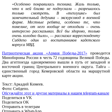
«
Особенно понравилась техника. Жаль только,
что к ней близко не подпускали – разрешалось
только смотреть. В «теплушке» был
замечательный дедушка – экскурсовод в военной
форме. Местные ребята, особенно те, что
помельче, от него вообще не отходили – очень
интересно рассказывал. Всё бы здорово, только
очень холодно было», — рассказал корреспонденту
Сибдепо один из воспитанников кадетского
корпуса МВД.
Патриотическая акция «Армия Победы-2017»
проводится
Минобороны России в честь 72 годовщины Великой Победы.
Два агитпоезда одновременно вышли в путь от западной и
восточной границ Центрального военного округа. Тайга –
единственный город Кемеровской области на маршрутной
карте акции.
Текст: Аркадий Кимеев.
Фото: Сибдепо.
Обсуждайте этот и другие материалы в
нашем telegram-канале
Поделиться в VK
Поделиться OK
Отправить в телеграм
Отправить в WhatsApp