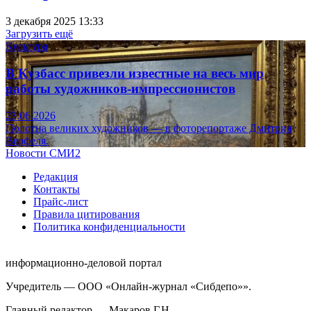
3 декабря 2025 13:33
Загрузить ещё
Культура
В Кузбасс привезли известные на весь мир
работы художников-импрессионистов
23.06.2026
Полотна великих художников — в фоторепортаже Дмитрия
Верфеля.
Новости СМИ2
Редакция
Контакты
Прайс-лист
Правила цитирования
Политика конфиденциальности
информационно-деловой портал
Учредитель — ООО «Онлайн-журнал «Сибдепо»».
Главный редактор — Макаров Г.Н.