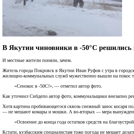
В Якутии чиновники в -50°C решились 
И местные жители поняли, зачем.
Житель города Покровск в Якутии Иван Руфов с утра в городс
жилищно-коммунальных служб мужественно вышли на покос тра
«Сенокос в -50С!», — отметил автор фото.
Как уточнил Сибдепо автор фото, коммунальщики внезапно ре
Хотя картина пробивающегося сквозь снежный занос косаря по
— не мешают комары и мошки. А во-вторых — мера вынужден
«Освоение до конца года остатков средств на благоустро
Кстати, кузбасским специалистам тоже погода не мешает делат