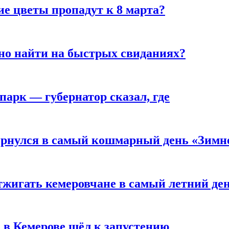
ие цветы пропадут к 8 марта?
но найти на быстрых свиданиях?
парк — губернатор сказал, где
вернулся в самый кошмарный день «Зим
тжигать кемеровчане в самый летний де
 в Кемерове шёл к запустению