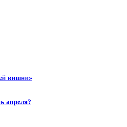
ней вишни»
нь апреля?