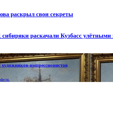
рова раскрыл свои секреты
к сибиряки раскачали Кузбасс улётными
ты художников-импрессионистов
феля.