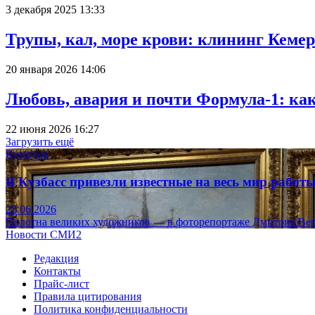
3 декабря 2025 13:33
Трупы, кал, море крови: клининг Кеме
20 января 2026 14:06
Любовь, авария и почти Формула-1: ка
22 июня 2026 16:27
Загрузить ещё
Культура
В Кузбасс привезли известные на весь мир рабо
23.06.2026
Полотна великих художников — в фоторепортаже Дмитрия Вер
Новости СМИ2
Редакция
Контакты
Прайс-лист
Правила цитирования
Политика конфиденциальности