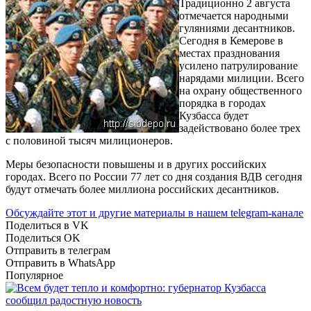
Традиционно 2 августа
отмечается народными
гуляниями десантников.
Сегодня в Кемерове в
местах празднования
усилено патрулирование
нарядами милиции. Всего
на охрану общественного
порядка в городах
Кузбасса будет
задействовано более трех
с половиной тысяч милиционеров.
Меры безопасности повышены и в других российских
городах. Всего по России 77 лет со дня создания ВДВ сегодня
будут отмечать более миллиона российских десантников.
Обсуждайте этот и другие материалы в
нашем telegram-канале
Поделиться в VK
Поделиться OK
Отправить в телеграм
Отправить в WhatsApp
Популярное