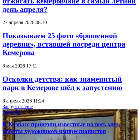
отжигать кемеровчане в самый летний
день апреля?
27 апреля 2026 08:10
Показываем 25 фото «брошенной
деревни», вставшей посреди центра
Кемерова
8 мая 2026 17:11
Осколки детства: как знаменитый
парк в Кемерове шёл к запустению
8 апреля 2026 11:24
Загрузить ещё
Культура
В Кузбасс привезли известные на весь мир
работы художников-импрессионистов