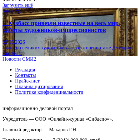
Загрузить ещё
Культура
В Кузбасс привезли известные на весь мир
работы художников-импрессионистов
23.06.2026
Полотна великих художников — в фоторепортаже Дмитрия
Верфеля.
Новости СМИ2
Редакция
Контакты
Прайс-лист
Правила цитирования
Политика конфиденциальности
информационно-деловой портал
Учредитель — ООО «Онлайн-журнал «Сибдепо»».
Главный редактор — Макаров Г.Н.