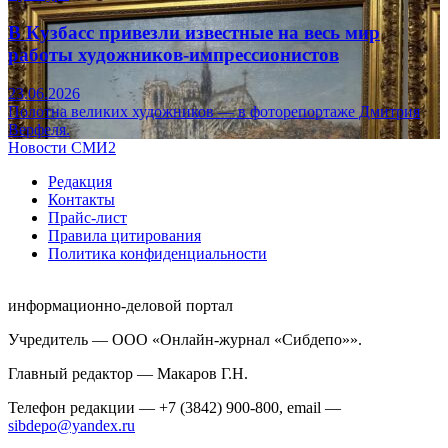
В Кузбасс привезли известные на весь мир
работы художников-импрессионистов
23.06.2026
Полотна великих художников — в фоторепортаже Дмитрия
Верфеля.
Новости СМИ2
Редакция
Контакты
Прайс-лист
Правила цитирования
Политика конфиденциальности
информационно-деловой портал
Учредитель — ООО «Онлайн-журнал «Сибдепо»».
Главный редактор — Макаров Г.Н.
Телефон редакции — +7 (3842) 900-800, email —
sibdepo@yandex.ru