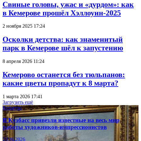
Свиные головы, ужас и «дурдом»: как
в Кемерове прошёл Хэллоуин-2025
2 ноября 2025 17:24
Осколки детства: как знаменитый
парк в Кемерове шёл к запустению
8 апреля 2026 11:24
Кемерово останется без тюльпанов:
какие цветы пропадут к 8 марта?
1 марта 2026 17:41
Загрузить ещё
Культура
В Кузбасс привезли известные на весь мир
работы художников-импрессионистов
23.06.2026