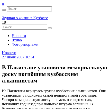
×
Журнал о жизни в Кузбассе
18+
Новости
Чтиво
Фоторепортажи
Новости
27 июля 2007 16:14
В Пакистане утановили мемориальную
доску погибшим кузбасским
альпинистам
Из Пакистана вернулась группа кузбасских альпинистов. Они
установили у подножия самой неприступной горы мира
Чогори мемориальную доску в память о спортсменах,
погибших год назад при попытке штурма вершины. В
базовом лагере, в специально отведенном месте уже