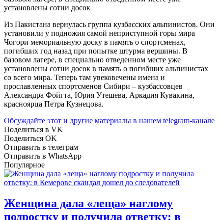
установлены сотни досок
Из Пакистана вернулась группа кузбасских альпинистов. Они
установили у подножия самой неприступной горы мира
Чогори мемориальную доску в память о спортсменах,
погибших год назад при попытке штурма вершины. В
базовом лагере, в специально отведенном месте уже
установлены сотни досок в память о погибших альпинистах
со всего мира. Теперь там увековечены имена и
прославленных спортсменов Сибири – кузбассовцев
Александра Фойгта, Юрия Утешева, Аркадия Кувакина,
красноярца Петра Кузнецова.
Обсуждайте этот и другие материалы в
нашем telegram-канале
Поделиться в VK
Поделиться OK
Отправить в телеграм
Отправить в WhatsApp
Популярное
Женщина дала «леща» наглому
подростку и получила ответку: в