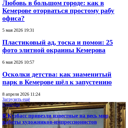
Любовь в большом городе: как в
Кемерове оторваться простому рабу
офиса?
5 мая 2026 19:31
Пластиковый ад, тоска и помои: 25
фото элитной окраины Кемерова
6 мая 2026 10:57
Осколки детства: как знаменитый
парк в Кемерове шёл к запустению
8 апреля 2026 11:24
Загрузить ещё
Культура
В Кузбасс привезли известные на весь мир
работы художников-импрессионистов