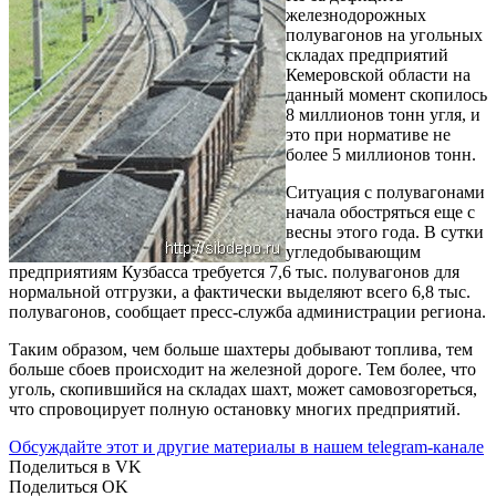
железнодорожных
полувагонов на угольных
складах предприятий
Кемеровской области на
данный момент скопилось
8 миллионов тонн угля, и
это при нормативе не
более 5 миллионов тонн.
Ситуация с полувагонами
начала обостряться еще с
весны этого года. В сутки
угледобывающим
предприятиям Кузбасса требуется 7,6 тыс. полувагонов для
нормальной отгрузки, а фактически выделяют всего 6,8 тыс.
полувагонов, сообщает пресс-служба администрации региона.
Таким образом, чем больше шахтеры добывают топлива, тем
больше сбоев происходит на железной дороге. Тем более, что
уголь, скопившийся на складах шахт, может самовозгореться,
что спровоцирует полную остановку многих предприятий.
Обсуждайте этот и другие материалы в
нашем telegram-канале
Поделиться в VK
Поделиться OK