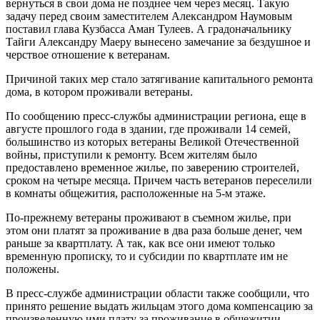
вернуться в свои дома не позднее чем через месяц. Такую
задачу перед своим заместителем Александром Наумовым
поставил глава Кузбасса Аман Тулеев. А градоначальнику
Тайги Александру Маеру вынесено замечание за бездушное и
черствое отношение к ветеранам.
Причиной таких мер стало затягивание капитального ремонта
дома, в котором проживали ветераны.
По сообщению пресс-службы администрации региона, еще в
августе прошлого года в здании, где проживали 14 семей,
большинство из которых ветераны Великой Отечественной
войны, приступили к ремонту. Всем жителям было
предоставлено временное жилье, по заверению строителей,
сроком на четыре месяца. Причем часть ветеранов переселили
в комнаты общежития, расположенные на 5-м этаже.
По-прежнему ветераны проживают в съемном жилье, при
этом они платят за проживание в два раза больше денег, чем
раньше за квартплату. А так, как все они имеют только
временную прописку, то и субсидии по квартплате им не
положены.
В пресс-службе администрации области также сообщили, что
принято решение выдать жильцам этого дома компенсацию за
произведенную ими плату за проживание в общежитии.