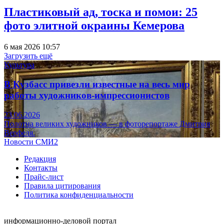
Пластиковый ад, тоска и помои: 25
фото элитной окраины Кемерова
6 мая 2026 10:57
Загрузить ещё
Культура
В Кузбасс привезли известные на весь мир
работы художников-импрессионистов
23.06.2026
Полотна великих художников — в фоторепортаже Дмитрия
Верфеля.
Новости СМИ2
Редакция
Контакты
Прайс-лист
Правила цитирования
Политика конфиденциальности
информационно-деловой портал