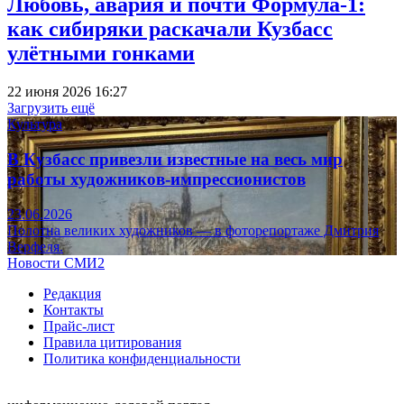
Любовь, авария и почти Формула-1:
как сибиряки раскачали Кузбасс
улётными гонками
22 июня 2026 16:27
Загрузить ещё
Культура
В Кузбасс привезли известные на весь мир
работы художников-импрессионистов
23.06.2026
Полотна великих художников — в фоторепортаже Дмитрия
Верфеля.
Новости СМИ2
Редакция
Контакты
Прайс-лист
Правила цитирования
Политика конфиденциальности