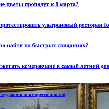
ие цветы пропадут к 8 марта?
 протестировать ультрановый ресторан К
но найти на быстрых свиданиях?
тжигать кемеровчане в самый летний де
ты художников-импрессионистов
феля.