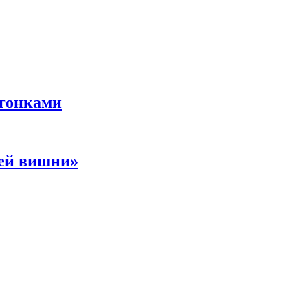
 гонками
ней вишни»