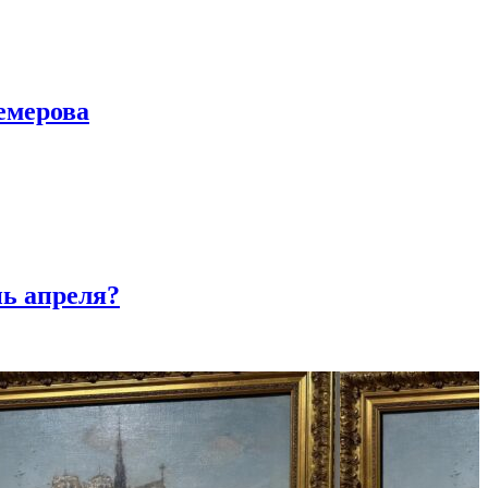
емерова
нь апреля?