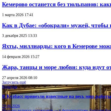
Кемерово останется без тюльпанов: как
1 марта 2026 17:41
Как в Дубае: «обокрали» мужей, чтобы
3 декабря 2025 13:33
Яхты, миллиарды: кого в Кемерове мож
14 февраля 2026 15:27
Жара, танцы и море любви: куда идут о
27 апреля 2026 08:10
Загрузить ещё
Культура
В Кузбасс привезли известные на весь мир рабо
23.06.2026
Полотна великих художников — в фоторепортаже Дмитрия Вер