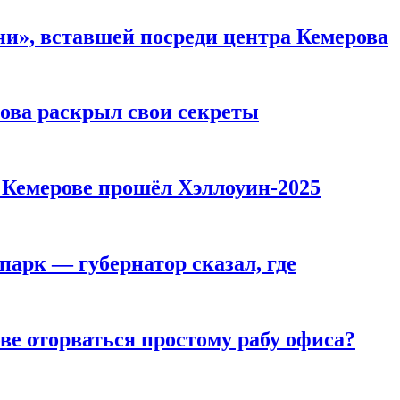
и», вставшей посреди центра Кемерова
рова раскрыл свои секреты
в Кемерове прошёл Хэллоуин-2025
парк — губернатор сказал, где
ве оторваться простому рабу офиса?