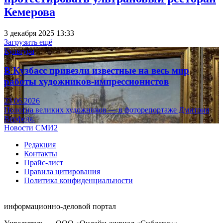
Кемерова
3 декабря 2025 13:33
Загрузить ещё
Культура
В Кузбасс привезли известные на весь мир
работы художников-импрессионистов
23.06.2026
Полотна великих художников — в фоторепортаже Дмитрия
Верфеля.
Новости СМИ2
Редакция
Контакты
Прайс-лист
Правила цитирования
Политика конфиденциальности
информационно-деловой портал