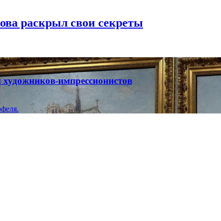
рова раскрыл свои секреты
ты художников-импрессионистов
феля.