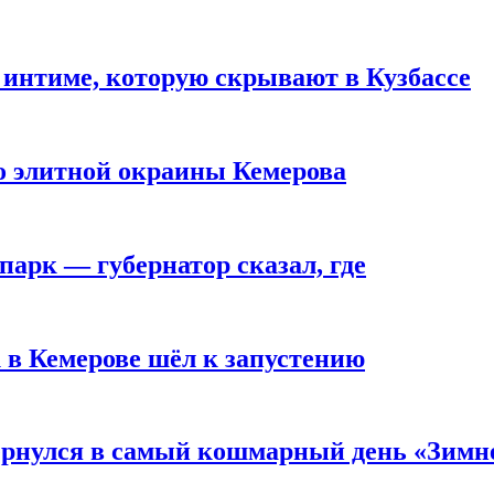
 интиме, которую скрывают в Кузбассе
то элитной окраины Кемерова
парк — губернатор сказал, где
 в Кемерове шёл к запустению
вернулся в самый кошмарный день «Зим