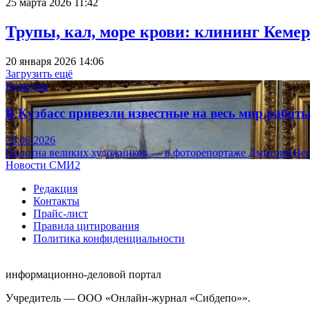
25 марта 2026 11:42
Трупы, кал, море крови: клининг Кеме
20 января 2026 14:06
Загрузить ещё
Культура
В Кузбасс привезли известные на весь мир рабо
23.06.2026
Полотна великих художников — в фоторепортаже Дмитрия Вер
Новости СМИ2
Редакция
Контакты
Прайс-лист
Правила цитирования
Политика конфиденциальности
информационно-деловой портал
Учредитель — ООО «Онлайн-журнал «Сибдепо»».