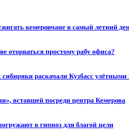
тжигать кемеровчане в самый летний де
ве оторваться простому рабу офиса?
к сибиряки раскачали Кузбасс улётными
и», вставшей посреди центра Кемерова
погружают в гипноз для благой цели