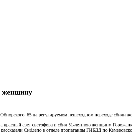
ли женщину
це Обнорского, 65 на регулируемом пешеходном переходе сбили 
а красный свет светофора и сбил 51-летнюю женщину. Горожанка
рассказали Сибдепо в отделе пропаганды ГИБДД по Кемеровско