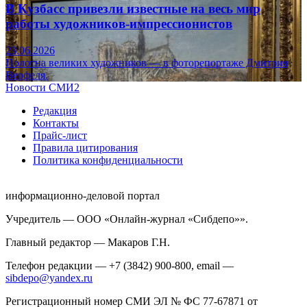
В Кузбасс привезли известные на весь мир
работы художников-импрессионистов
23.06.2026
Полотна великих художников — в фоторепортаже Дмитрия
Верфеля.
Новости СМИ2
Редакция
Контакты
Прайс-лист
Правила цитирования
Политика конфиденциальности
информационно-деловой портал
Учредитель — ООО «Онлайн-журнал «Сибдепо»».
Главный редактор — Макаров Г.Н.
Телефон редакции — +7 (3842) 900-800, email —
sibdepo@yandex.ru
Регистрационный номер СМИ ЭЛ № ФС 77-67871 от