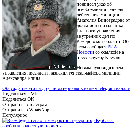
подписал указ об
освобождении генерал-
лейтенанта милиции
Анатолия Виноградова от
должности начальника
Главного управления
внутренних дел по
Кемеровской области. Об
этом сообщает
РИА
Новости
со ссылкой на
пресс-службу Кремля.
Новым руководителем
управления президент назначил генерал-майора милиции
Александра Елина.
Обсуждайте этот и другие материалы в
нашем telegram-канале
Поделиться в VK
Поделиться OK
Отправить в телеграм
Отправить в WhatsApp
Популярное