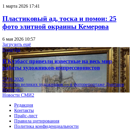
1 марта 2026 17:41
Пластиковый ад, тоска и помои: 25
фото элитной окраины Кемерова
6 мая 2026 10:57
Загрузить ещё
Культура
В Кузбасс привезли известные на весь мир
работы художников-импрессионистов
23.06.2026
Полотна великих художников — в фоторепортаже Дмитрия
Верфеля.
Новости СМИ2
Редакция
Контакты
Прайс-лист
Правила цитирования
Политика конфиденциальности