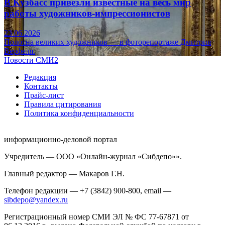
В Кузбасс привезли известные на весь мир
работы художников-импрессионистов
23.06.2026
Полотна великих художников — в фоторепортаже Дмитрия
Верфеля.
Новости СМИ2
Редакция
Контакты
Прайс-лист
Правила цитирования
Политика конфиденциальности
информационно-деловой портал
Учредитель — ООО «Онлайн-журнал «Сибдепо»».
Главный редактор — Макаров Г.Н.
Телефон редакции — +7 (3842) 900-800, email —
sibdepo@yandex.ru
Регистрационный номер СМИ ЭЛ № ФС 77-67871 от