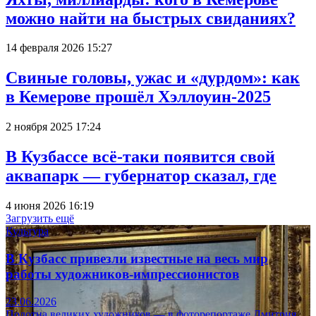
можно найти на быстрых свиданиях?
14 февраля 2026 15:27
Свиные головы, ужас и «дурдом»: как
в Кемерове прошёл Хэллоуин-2025
2 ноября 2025 17:24
В Кузбассе всё-таки появится свой
аквапарк — губернатор сказал, где
4 июня 2026 16:19
Загрузить ещё
Культура
В Кузбасс привезли известные на весь мир
работы художников-импрессионистов
23.06.2026
Полотна великих художников — в фоторепортаже Дмитрия