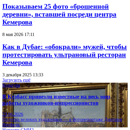
Показываем 25 фото «брошенной
деревни», вставшей посреди центра
Кемерова
8 мая 2026 17:11
Как в Дубае: «обокрали» мужей, чтобы
протестировать ультрановый ресторан
Кемерова
3 декабря 2025 13:33
Загрузить ещё
Культура
В Кузбасс привезли известные на весь мир
работы художников-импрессионистов
23.06.2026
Полотна великих художников — в фоторепортаже Дмитрия
Верфеля.
Новости СМИ2