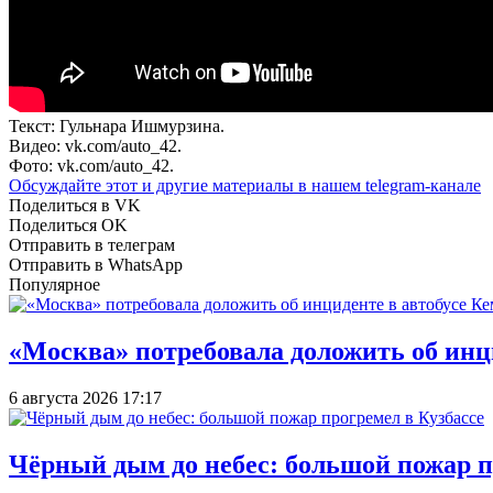
Текст: Гульнара Ишмурзина.
Видео: vk.com/auto_42.
Фото: vk.com/auto_42.
Обсуждайте этот и другие материалы в
нашем telegram-канале
Поделиться в VK
Поделиться OK
Отправить в телеграм
Отправить в WhatsApp
Популярное
«Москва» потребовала доложить об инц
6 августа 2026 17:17
Чёрный дым до небес: большой пожар п