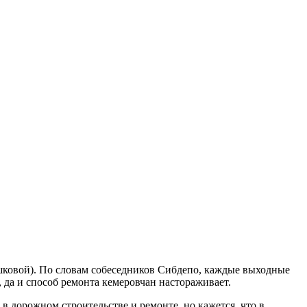
ешковой). По словам собеседников Сибдепо, каждые выходные
, да и способ ремонта кемеровчан настораживает.
 в дорожном строительстве и ремонте, но кажется, что в