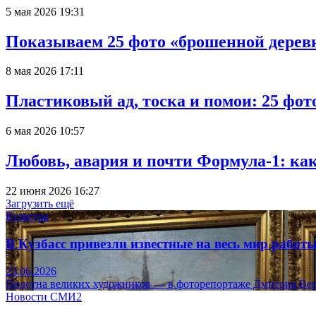
5 мая 2026 19:31
Показываем 25 фото «брошенной деревн
8 мая 2026 17:11
Пластиковый ад, тоска и помои: 25 фо
6 мая 2026 10:57
Любовь, авария и почти Формула-1: ка
22 июня 2026 16:27
Загрузить ещё
Культура
В Кузбасс привезли известные на весь мир рабо
23.06.2026
Полотна великих художников — в фоторепортаже Дмитрия Вер
Новости СМИ2