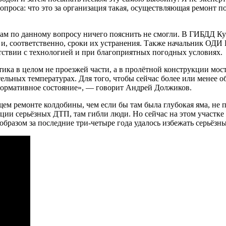
вопроса: что это за организация такая, осуществляющая ремонт 
ам по данному вопросу ничего пояснить не смогли. В ГИБДД Куз
 и, соответственно, сроки их устранения. Также начальник ОД
тствии с технологией и при благоприятных погодных условиях.
тика в целом не проезжей части, а в пролётной конструкции мо
льных температурах. Для того, чтобы сейчас более или менее 
нормативное состояние», — говорит Андрей Должиков.
ющем ремонте колдобины, чем если бы там была глубокая яма, н
ации серьёзных ДТП, там гибли люди. Но сейчас на этом участке
бразом за последние три-четыре года удалось избежать серьёзны