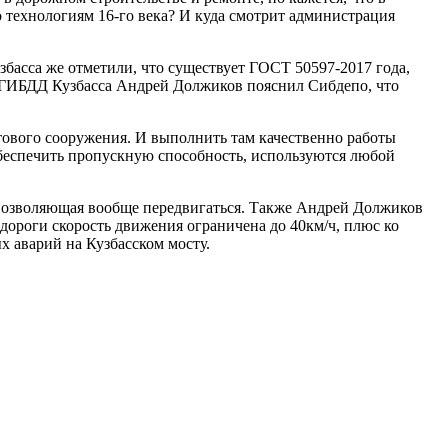
по технологиям 16-го века? И куда смотрит администрация
басса же отметили, что существует ГОСТ 50597-2017 года,
И ГИБДД Кузбасса Андрей Должиков пояснил Сибдепо, что
стового сооружения. И выполнить там качественно работы
обеспечить пропускную способность, используются любой
е позволяющая вообще передвигаться. Также Андрей Должиков
 дороги скорость движения ограничена до 40км/ч, плюс ко
х аварий на Кузбасском мосту.