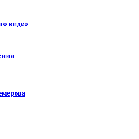
го видео
ения
емерова