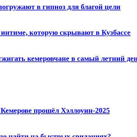
погружают в гипноз для благой цели
 интиме, которую скрывают в Кузбассе
тжигать кемеровчане в самый летний де
в Кемерове прошёл Хэллоуин-2025
но найти на быстрых свиданиях?