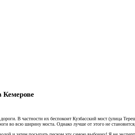
в Кемерове
 дороги. В частности их беспокоит Кузбасский мост (улица Тер
роги во всю ширину моста. Однако лучше от этого не становится
 водой и затем посыпать песком эту самою выбоину! Я не эксперт