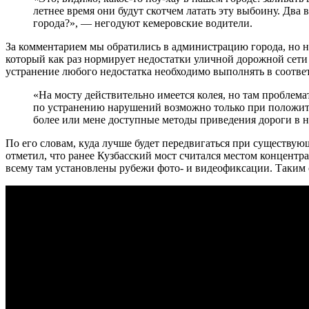
летнее время они будут скотчем латать эту выбоину. Два 
города?», — негодуют кемеровские водители.
За комментарием мы обратились в администрацию города, но н
который как раз нормирует недостатки уличной дорожной сети
устранение любого недостатка необходимо выполнять в соотве
«На мосту действительно имеется колея, но там проблема
по устранению нарушений возможно только при положите
более или мене доступные методы приведения дороги в 
По его словам, куда лучше будет передвигаться при существу
отметил, что ранее Кузбасский мост считался местом концентр
всему там установлены рубежи фото- и видеофиксации. Таким о