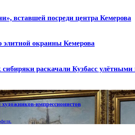
и», вставшей посреди центра Кемерова
то элитной окраины Кемерова
к сибиряки раскачали Кузбасс улётными
ты художников-импрессионистов
феля.