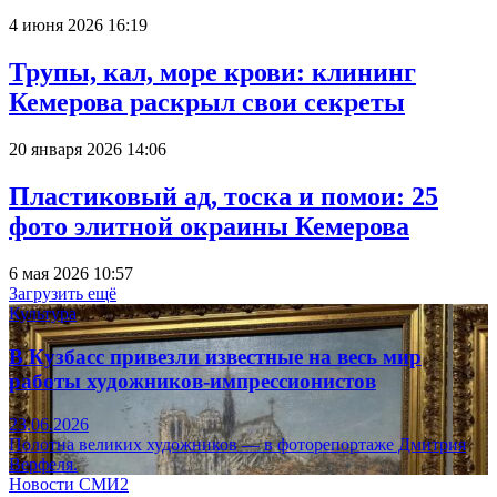
4 июня 2026 16:19
Трупы, кал, море крови: клининг
Кемерова раскрыл свои секреты
20 января 2026 14:06
Пластиковый ад, тоска и помои: 25
фото элитной окраины Кемерова
6 мая 2026 10:57
Загрузить ещё
Культура
В Кузбасс привезли известные на весь мир
работы художников-импрессионистов
23.06.2026
Полотна великих художников — в фоторепортаже Дмитрия
Верфеля.
Новости СМИ2