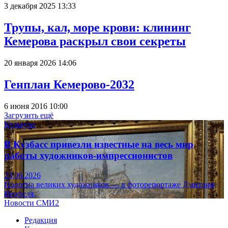
3 декабря 2025 13:33
Трупы, кал, море крови: клининг
Кемерова раскрыл свои секреты
20 января 2026 14:06
Генплан Кемерово-2032
6 июня 2016 10:00
Загрузить ещё
Культура
В Кузбасс привезли известные на весь мир
работы художников-импрессионистов
23.06.2026
Полотна великих художников — в фоторепортаже Дмитрия
Верфеля.
Новости СМИ2
Редакция