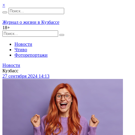
×
Журнал о жизни в Кузбассе
18+
Новости
Чтиво
Фоторепортажи
Новости
Кузбасс
27 сентября 2024 14:13