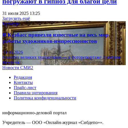
погружают в гипноз для благой цели
31 июля 2025 13:25
Загрузить ещё
Культура
В Кузбасс привезли известные на весь мир
работы художников-импрессионистов
23.06.2026
Полотна великих художников — в фоторепортаже Дмитрия
Верфеля.
Новости СМИ2
Редакция
Контакты
Прайс-лист
Правила цитирования
Политика конфиденциальности
информационно-деловой портал
Учредитель — ООО «Онлайн-журнал «Сибдепо»».