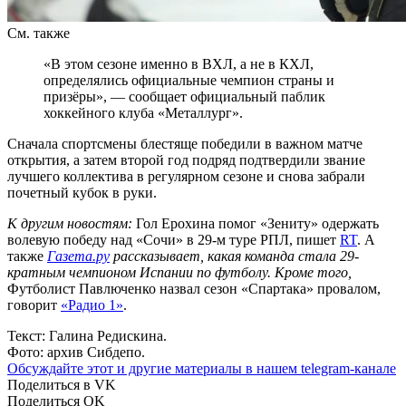
См. также
«В этом сезоне именно в ВХЛ, а не в КХЛ,
определялись официальные чемпион страны и
призёры», — сообщает официальный паблик
хоккейного клуба «Металлург».
Сначала спортсмены блестяще победили в важном матче
открытия, а затем второй год подряд подтвердили звание
лучшего коллектива в регулярном сезоне и снова забрали
почетный кубок в руки.
К другим новостям:
Гол Ерохина помог «Зениту» одержать
волевую победу над «Сочи» в 29-м туре РПЛ, пишет
RT
. А
также
Газета.ру
рассказывает, какая команда стала 29-
кратным чемпионом Испании по футболу. Кроме того,
Футболист Павлюченко назвал сезон «Спартака» провалом,
говорит
«Радио 1»
.
Текст: Галина Редискина.
Фото: архив Сибдепо.
Обсуждайте этот и другие материалы в
нашем telegram-канале
Поделиться в VK
Поделиться OK