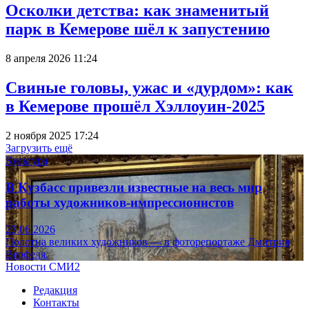
Осколки детства: как знаменитый
парк в Кемерове шёл к запустению
8 апреля 2026 11:24
Свиные головы, ужас и «дурдом»: как
в Кемерове прошёл Хэллоуин-2025
2 ноября 2025 17:24
Загрузить ещё
Культура
В Кузбасс привезли известные на весь мир
работы художников-импрессионистов
23.06.2026
Полотна великих художников — в фоторепортаже Дмитрия
Верфеля.
Новости СМИ2
Редакция
Контакты