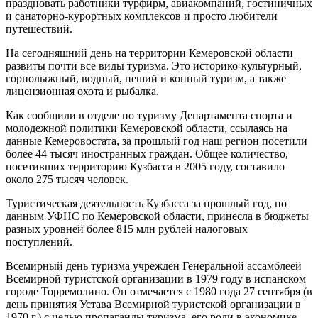
праздновать работники турфирм, авиакомпаний, гостиничных
и санаторно-курортных комплексов и просто любители
путешествий.
На сегодняшний день на территории Кемеровской области
развиты почти все виды туризма. Это историко-культурный,
горнолыжный, водный, пеший и конный туризм, а также
лицензионная охота и рыбалка.
Как сообщили в отделе по туризму Департамента спорта и
молодежной политики Кемеровской области, ссылаясь на
данные Кемеровостата, за прошлый год наш регион посетили
более 44 тысяч иностранных граждан. Общее количество,
посетивших территорию Кузбасса в 2005 году, составило
около 275 тысяч человек.
Туристическая деятельность Кузбасса за прошлый год, по
данным УФНС по Кемеровской области, принесла в бюджеты
разных уровней более 815 млн рублей налоговых
поступлений.
Всемирный день туризма учрежден Генеральной ассамблеей
Всемирной туристской организации в 1979 году в испанском
городе Торремолино. Он отмечается c 1980 года 27 сентября (в
день принятия Устава Всемирной туристской организации в
1970 г.) с целью пропаганды туризма, его роли в экономике