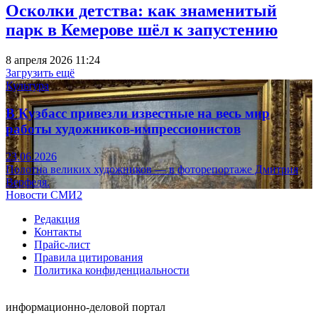
Осколки детства: как знаменитый
парк в Кемерове шёл к запустению
8 апреля 2026 11:24
Загрузить ещё
Культура
В Кузбасс привезли известные на весь мир
работы художников-импрессионистов
23.06.2026
Полотна великих художников — в фоторепортаже Дмитрия
Верфеля.
Новости СМИ2
Редакция
Контакты
Прайс-лист
Правила цитирования
Политика конфиденциальности
информационно-деловой портал